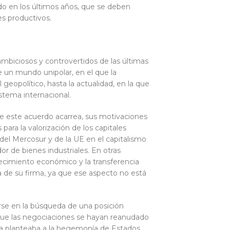
o en los últimos años, que se deben
es productivos.
mbiciosos y controvertidos de las últimas
e un mundo unipolar, en el que la
opolítico, hasta la actualidad, en la que
istema internacional.
e este acuerdo acarrea, sus motivaciones
ara la valorización de los capitales
del Mercosur y de la UE en el capitalismo
 de bienes industriales. En otras
ecimiento económico y la transferencia
a de su firma, ya que ese aspecto no está
arse en la búsqueda de una posición
que las negociaciones se hayan reanudado
ta planteaba a la hegemonía de Estados