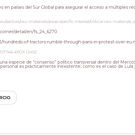
es en países del Sur Global para asegurar el acceso a múltiples re
/sectors/raw-materials/areas-specific-interest/critical-raw-materials_
corner/detail/en/fs_24_6270
hundreds-of-tractors-rumble-through-paris-in-protest-over-eu
.1111/1746-692X.12452
 una especie de “consenso” político transversal dentro del Merc
personal es prácticamente inexistente, como es el caso de Lula y
RCIO
,