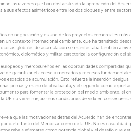
nan las razones que han obstaculizado la aprobación del Acuerd
s a sus efectos asimétricos entre los dos bloques y entre sector
ños en negociación y es uno de los proyectos comerciales más a
 en un contexto internacional cambiante, que ha transitado desd
cesos globales de acumulación se manifestaba también a nivel ge
conómico, diplomático y militar caracteriza la configuración del s
os europeos y mercosureños en las oportunidades compartidas qu
e de garantizar el acceso a mercados y recursos fundamentales p
os espacios de acumulación. Esto refuerza la inserción desigual 
rias primas y mano de obra barata, y el segundo como exportador
trumento para fomentar la protección del medio ambiente, el cr
e la UE no verán mejorar sus condiciones de vida en consecuenci
s revela que las motivaciones detrás del Acuerdo han de encontr
por parte tanto del Mercosur como de la UE. No es casualidad 
 empezaba a afirmarse como potencia global y el desafío que es