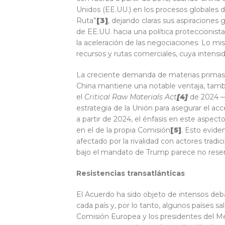
Unidos (EE.UU.) en los procesos globales de
Ruta”
[3
]
, dejando claras sus aspiraciones
de EE.UU. hacia una política proteccionis
la aceleración de las negociaciones. Lo mis
recursos y rutas comerciales, cuya intens
La creciente demanda de materias primas crí
China mantiene una notable ventaja, tamb
el
Critical Raw Materials Act
[4
]
de 2024 —q
estrategia de la Unión para asegurar el acc
a partir de 2024, el énfasis en este aspect
en el de la propia Comisión
[5
]
. Esto evide
afectado por la rivalidad con actores trad
bajo el mandato de Trump parece no reserva
Resistencias transatlánticas
El Acuerdo ha sido objeto de intensos deba
cada país y, por lo tanto, algunos países 
Comisión Europea y los presidentes del Me