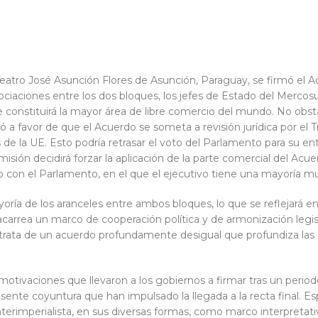
Teatro José Asunción Flores de Asunción, Paraguay, se firmó el
ciaciones entre los dos bloques, los jefes de Estado del Mercosu
e constituirá la mayor área de libre comercio del mundo. No obsta
 favor de que el Acuerdo se someta a revisión jurídica por el Tri
 de la UE. Esto podría retrasar el voto del Parlamento para su en
misión decidirá forzar la aplicación de la parte comercial del Acu
cto con el Parlamento, en el que el ejecutivo tiene una mayoría mu
yoría de los aranceles entre ambos bloques, lo que se reflejará 
acarrea un marco de cooperación política y de armonización legis
rata de un acuerdo profundamente desigual que profundiza las a
motivaciones que llevaron a los gobiernos a firmar tras un perio
sente coyuntura que han impulsado la llegada a la recta final. E
terimperialista, en sus diversas formas, como marco interpretativ