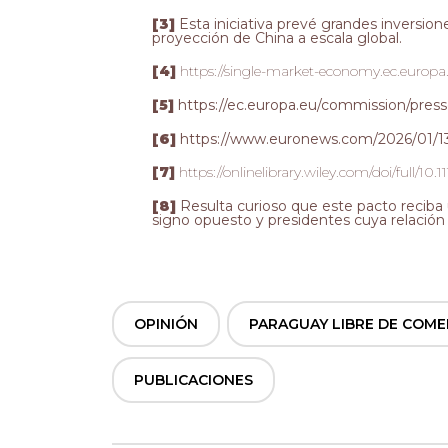
[3
]
Esta iniciativa prevé grandes inversion
proyección de China a escala global.
[4
]
https://single-market-economy.ec.europa.eu
[5
]
https://ec.europa.eu/commission/press
[6
]
https://www.euronews.com/2026/01/13/
[7
]
https://onlinelibrary.wiley.com/doi/full/10
[8
]
Resulta curioso que este pacto reciba
signo opuesto y presidentes cuya relación 
OPINIÓN
,
PARAGUAY LIBRE DE COME
PUBLICACIONES