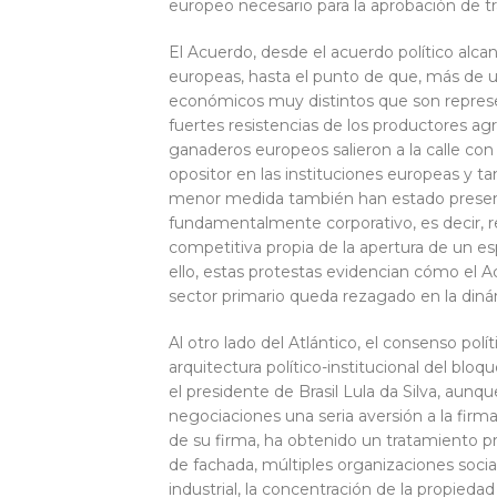
europeo necesario para la aprobación de tr
El Acuerdo, desde el acuerdo político alca
europeas, hasta el punto de que, más de u
económicos muy distintos que son represe
fuertes resistencias de los productores agr
ganaderos europeos salieron a la calle con 
opositor en las instituciones europeas y 
menor medida también han estado presentes
fundamentalmente corporativo, es decir, 
competitiva propia de la apertura de un es
ello, estas protestas evidencian cómo el A
sector primario queda rezagado en la diná
Al otro lado del Atlántico, el consenso po
arquitectura político-institucional del blo
el presidente de Brasil Lula da Silva, a
negociaciones una seria aversión a la firm
de su firma, ha obtenido un tratamiento p
de fachada, múltiples organizaciones soci
industrial, la concentración de la propieda