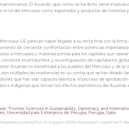
tinoamericanos. El Acuerdo, que como se ha dicho tiene implica
do el rol del Mercosur como exportador y productor de materias pr
ercosur-UE parecen haber llegado a su recta final con la firma
ontexto de creciente confrontación entre potencias imperialista
eso a mercados y materias primas para los capitales que operan e
creciente incertidumbre y reconfiguración del capitalismo globa
 este Acuerdo no beneficiará a los pueblos del Mercosur y de la 
 son múltiples las resistencias en su contra que se han librado t
icultores que han sido capaces ralentizar el proceso de aprobació
ales e indígenas que temen los efectos asimétricos del Acuerdo e
o “Frontier Sciences in Sustainability, Diplomacy and Internat
, Universidad para Extranjeros de Perugia, Perugia, Italia.
ng/assets/documents/SIA-in-Support-of-the-Association-Agreement-