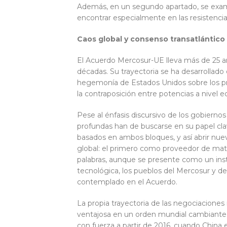
Además, en un segundo apartado, se exami
encontrar especialmente en las resistencia
Caos global y consenso transatlántico
El Acuerdo Mercosur-UE lleva más de 25 a
décadas. Su trayectoria se ha desarrollado
hegemonía de Estados Unidos sobre los pro
la contraposición entre potencias a nivel e
Pese al énfasis discursivo de los gobiern
profundas han de buscarse en su papel clav
basados en ambos bloques, y así abrir nuev
global: el primero como proveedor de mate
palabras, aunque se presente como un ins
tecnológica, los pueblos del Mercosur y d
contemplado en el Acuerdo.
La propia trayectoria de las negociacione
ventajosa en un orden mundial cambiante 
con fuerza a partir de 2016, cuando China