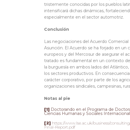
tristemente conocidas por los pueblos la
intensificará dichas dinámicas, fortalecien
especialmente en el sector automotriz.
Conclusión
Las negociaciones del Acuerdo Comercial M
Asunción. El Acuerdo se ha forjado en un c
europeos y del Mercosur de asegurar el acc
tratado es fundamental en un contexto de 
la burguesía en ambos lados del Atlántico,
los sectores productivos. En consecuencia,
carácter corporativo, por parte de los agr
organizaciones sindicales, campesinas, rur
Notas al pie
[1
]
Doctorando en el Programa de Doctorad
Ciencias Humanas y Sociales Internacionales
[2
]
https://www.lse.ac.uk/business/consulti
Final-Report.pdf