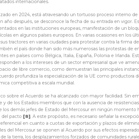
atados internacionales.
nzado en 2024, está atravesando un tortuoso proceso interno de 
n año después, se desconoce la fecha de su entrada en vigor. Es
ntados en las instituciones europeas, manifestación de un bloq
ícolas en algunos países europeos. En varias ocasiones en los últ
sus tractores en varias ciudades para protestar contra la firma del
también el país donde han sido más numerosas las protestas de e
 en países como Bélgica, Italia, España, Polonia e Irlanda. Esta
responden a los intereses de un sector empresarial que ve amen
pacio de libre comercio, como demuestran las principales instanc
cuerdo profundiza la especialización de la UE como productora de
mica competitiva a escala mundial.
lítico sobre el Acuerdo se ha alcanzado con mayor facilidad. Sin 
que y de los Estados miembros que con la ausencia de resistencias.
unque los demás jefes de Estado del Mercosur en ningún momento
a del pacto
[8
]
. A este propósito, es necesario señalar la excepc
referencial en cuanto a cuotas de exportación y plazos de elimi
ales del Mercosur se oponen al Acuerdo por sus efectos esperado
d de la tierra, los desplazamientos forzados de comunidades rural