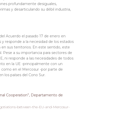
ciones profundamente desiguales,
imas y desarticulando su débil industria,
 del Acuerdo el pasado 17 de enero en
s y responde a la necesidad de los estados
n sus territorios. En este sentido, este
l. Pese a su importancia para sectores de
UE, ni responde a las necesidades de todos
anto en la UE -principalmente con un
n- como en el Mercosur -por parte de
n los países del Cono Sur.
ional Cooperation”, Departamento de
Negotiations-between-the-EU-and-Mercosur-