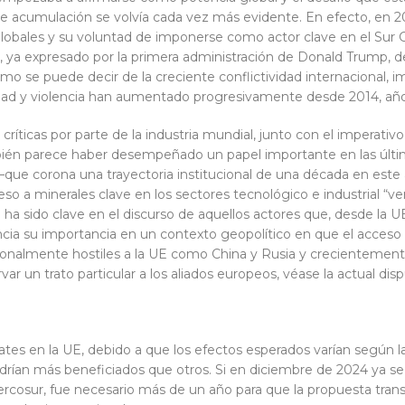
 acumulación se volvía cada vez más evidente. En efecto, en 2013 
 globales y su voluntad de imponerse como actor clave en el Sur 
ta, ya expresado por la primera administración de Donald Trump
mo se puede decir de la creciente conflictividad internacional, im
idad y violencia han aumentado progresivamente desde 2014, año
ticas por parte de la industria mundial, junto con el imperativo 
ién parece haber desempeñado un papel importante en las últim
ue corona una trayectoria institucional de una década en este
eso a minerales clave en los sectores tecnológico e industrial “v
o ha sido clave en el discurso de aquellos actores que, desde la 
ncia su importancia en un contexto geopolítico en que el acceso
icionalmente hostiles a la UE como China y Rusia y crecientemente
r un trato particular a los aliados europeos, véase la actual dis
tes en la UE, debido a que los efectos esperados varían según l
saldrían más beneficiados que otros. Si en diciembre de 2024 ya s
rcosur, fue necesario más de un año para que la propuesta trans