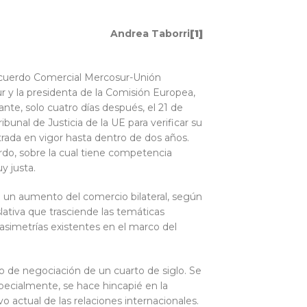
Andrea Taborri
[1
]
 Acuerdo Comercial Mercosur-Unión
r y la presidenta de la Comisión Europea,
nte, solo cuatro días después, el 21 de
bunal de Justicia de la UE para verificar su
trada en vigor hasta dentro de dos años.
erdo, sobre la cual tiene competencia
y justa.
en un aumento del comercio bilateral, según
lativa que trasciende las temáticas
simetrías existentes en el marco del
do de negociación de un cuarto de siglo. Se
specialmente, se hace hincapié en la
o actual de las relaciones internacionales.