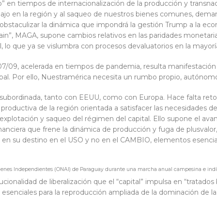
io” en tiempos de internacionalización de la producción y transnac
bajo en la región y al saqueo de nuestros bienes comunes, deman
 obstaculizar la dinámica que impondrá la gestión Trump a la e
gain”, MAGA, supone cambios relativos en las paridades monetaria
l, lo que ya se vislumbra con procesos devaluatorios en la mayorí
 2007/09, acelerada en tiempos de pandemia, resulta manifestaci
al. Por ello, Nuestramérica necesita un rumbo propio, autónomo 
ón subordinada, tanto con EEUU, como con Europa. Hace falta ret
n productiva de la región orientada a satisfacer las necesidades 
 explotación y saqueo del régimen del capital. Ello supone el av
nanciera que frene la dinámica de producción y fuga de plusvalor,
os en su destino en el USO y no en el CAMBIO, elementos esenci
ígenes Independientes (ONAI) de Paraguay durante una marcha anual campesina e ind
cionalidad de liberalización que el “capital” impulsa en “tratados b
esenciales para la reproducción ampliada de la dominación de l