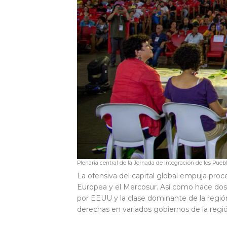
Plenaria central de la Jornada de Integración de los Puebl
La ofensiva del capital global empuja proce
Europea y el Mercosur. Así como hace dos
por EEUU y la clase dominante de la región
derechas en variados gobiernos de la regi