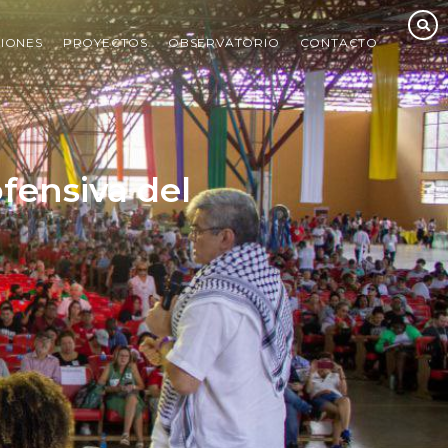
IONES
PROYECTOS
OBSERVATORIO
CONTACTO
fensiva del