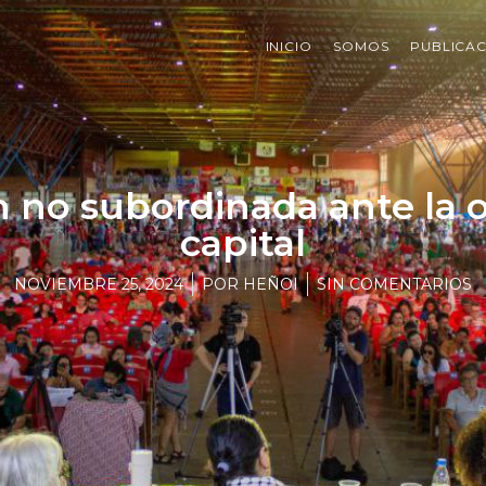
INICIO
SOMOS
PUBLICAC
n no subordinada ante la o
capital
NOVIEMBRE 25, 2024
POR
HEÑOI
SIN COMENTARIOS