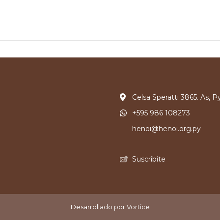
Celsa Speratti 3865. As, P
+595 986 108273
henoi@henoi.org.py
Suscribite
Desarrollado por Vortice