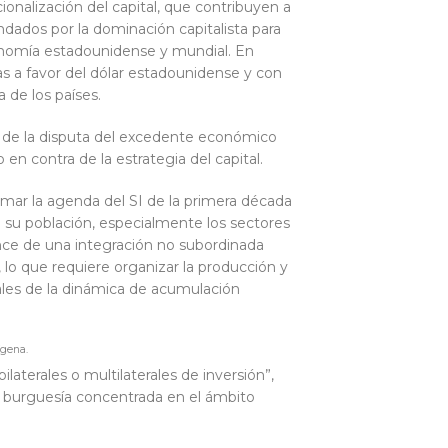
ionalización del capital, que contribuyen a
dados por la dominación capitalista para
conomía estadounidense y mundial. En
s a favor del dólar estadounidense y con
a de los países.
ón de la disputa del excedente económico
en contra de la estrategia del capital.
omar la agenda del SI de la primera década
de su población, especialmente los sectores
ance de una integración no subordinada
 lo que requiere organizar la producción y
ales de la dinámica de acumulación
ígena.
ilaterales o multilaterales de inversión”,
a burguesía concentrada en el ámbito