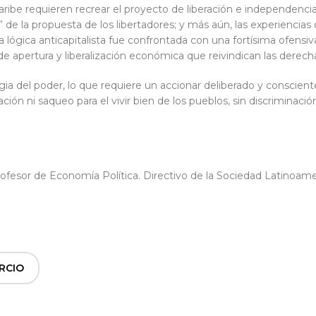
ribe requieren recrear el proyecto de liberación e independencia
” de la propuesta de los libertadores; y más aún, las experiencias 
 lógica anticapitalista fue confrontada con una fortísima ofensiv
e apertura y liberalización económica que reivindican las derechas 
egia del poder, lo que requiere un accionar deliberado y conscien
ción ni saqueo para el vivir bien de los pueblos, sin discriminaci
rofesor de Economía Política. Directivo de la Sociedad Latinoam
RCIO
,