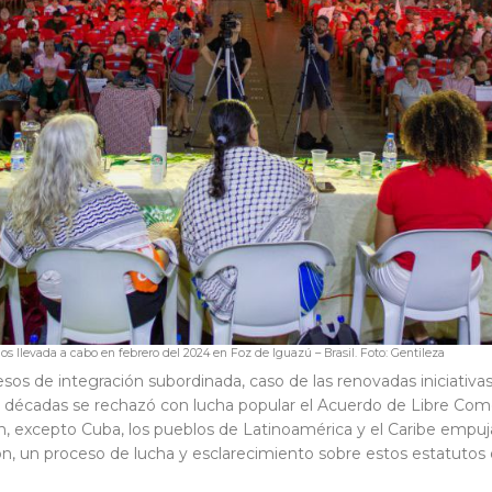
os llevada a cabo en febrero del 2024 en Foz de Iguazú – Brasil. Foto: Gentileza
sos de integración subordinada, caso de las renovadas iniciativas
 décadas se rechazó con lucha popular el Acuerdo de Libre Come
, excepto Cuba, los pueblos de Latinoamérica y el Caribe empujan,
ón, un proceso de lucha y esclarecimiento sobre estos estatutos