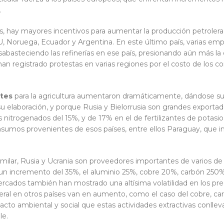
.
 hay mayores incentivos para aumentar la producción petrolera en
 Noruega, Ecuador y Argentina. En este último país, varias emp
abasteciendo las refinerías en ese país, presionando aún más la of
 han registrado protestas en varias regiones por el costo de los
ntes
para la agricultura aumentaron dramáticamente, dándose su
u elaboración, y porque Rusia y Bielorrusia son grandes exportador
s nitrogenados del 15%, y de 17% en el de fertilizantes de potasio.
nsumos provenientes de esos países, entre ellos Paraguay, que i
imilar, Rusia y Ucrania son proveedores importantes de varios de
va un incremento del 35%, el aluminio 25%, cobre 20%, carbón 250
 mercados también han mostrado una altísima volatilidad en los pr
al en otros países van en aumento, como el caso del cobre, carbón
cto ambiental y social que estas actividades extractivas conlle
le.