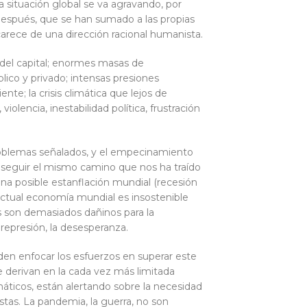
a situación global se va agravando, por
después, que se han sumado a las propias
carece de una dirección racional humanista.
 del capital; enormes masas de
ico y privado; intensas presiones
nte; la crisis climática que lejos de
olencia, inestabilidad política, frustración
problemas señalados, y el empecinamiento
en seguir el mismo camino que nos ha traído
na posible estanflación mundial (recesión
 actual economía mundial es insostenible
es son demasiados dañinos para la
a represión, la desesperanza.
den enfocar los esfuerzos en superar este
derivan en la cada vez más limitada
máticos, están alertando sobre la necesidad
tas. La pandemia, la guerra, no son