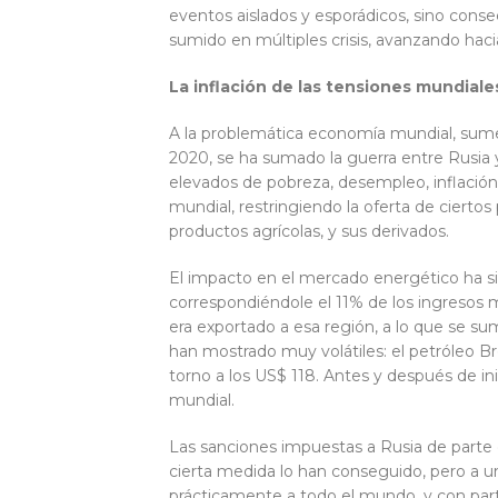
eventos aislados y esporádicos, sino conse
sumido en múltiples crisis, avanzando haci
La inflación de las tensiones mundiale
A la problemática economía mundial, sumer
2020, se ha sumado la guerra entre Rusia 
elevados de pobreza, desempleo, inflación
mundial, restringiendo la oferta de ciertos
productos agrícolas, y sus derivados.
El impacto en el mercado energético ha si
correspondiéndole el 11% de los ingresos 
era exportado a esa región, a lo que se s
han mostrado muy volátiles: el petróleo Bre
torno a los US$ 118. Antes y después de in
mundial.
Las sanciones impuestas a Rusia de parte 
cierta medida lo han conseguido, pero a u
prácticamente a todo el mundo, y con part