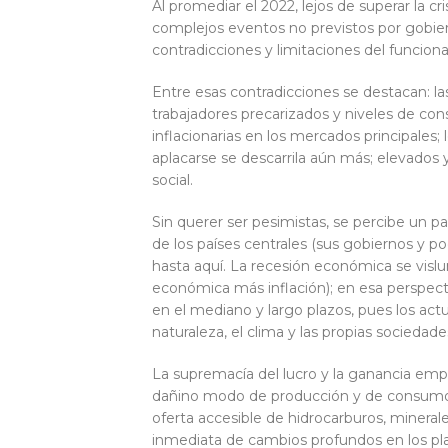
Al promediar el 2022, lejos de superar la c
complejos eventos no previstos por gobier
contradicciones y limitaciones del funcion
Entre esas contradicciones se destacan: l
trabajadores precarizados y niveles de c
inflacionarias en los mercados principales; 
aplacarse se descarrila aún más; elevados y 
social.
Sin querer ser pesimistas, se percibe un
de los países centrales (sus gobiernos y po
hasta aquí. La recesión económica se visl
económica más inflación); en esa perspecti
en el mediano y largo plazos, pues los act
naturaleza, el clima y las propias sociedades
La supremacía del lucro y la ganancia empr
dañino modo de producción y de consumo; 
oferta accesible de hidrocarburos, mineral
inmediata de cambios profundos en los pl