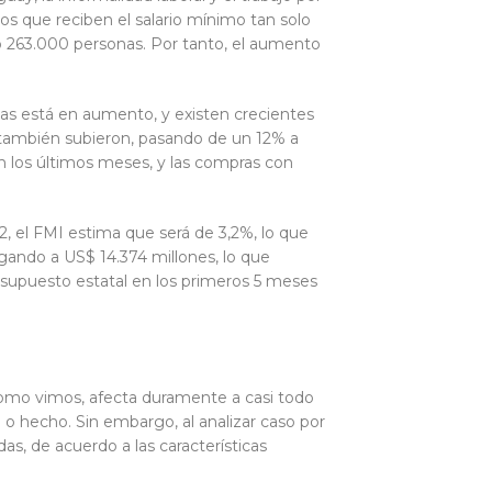
los que reciben el salario mínimo tan solo
o 263.000 personas. Por tanto, el aumento
tas está en aumento, y existen crecientes
s también subieron, pasando de un 12% a
en los últimos meses, y las compras con
22, el FMI estima que será de 3,2%, lo que
gando a US$ 14.374 millones, lo que
resupuesto estatal en los primeros 5 meses
omo vimos, afecta duramente a casi todo
o hecho. Sin embargo, al analizar caso por
s, de acuerdo a las características