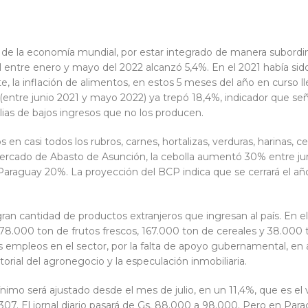
de la economía mundial, por estar integrado de manera subordina
al entre enero y mayo del 2022 alcanzó 5,4%. En el 2021 había si
, la inflación de alimentos, en estos 5 meses del año en curso ll
 (entre junio 2021 y mayo 2022) ya trepó 18,4%, indicador que señ
lias de bajos ingresos que no los producen.
 casi todos los rubros, carnes, hortalizas, verduras, harinas, cer
ercado de Abasto de Asunción, la cebolla aumentó 30% entre junio
araguay 20%. La proyección del BCP indica que se cerrará el año
ran cantidad de productos extranjeros que ingresan al país. En el
78.000 ton de frutos frescos, 167.000 ton de cereales y 38.000 
empleos en el sector, por la falta de apoyo gubernamental, en as
itorial del agronegocio y la especulación inmobiliaria.
ínimo será ajustado desde el mes de julio, en un 11,4%, que es el va
07. El jornal diario pasará de Gs. 88.000 a 98.000. Pero en Paragu