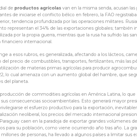
dial de
productos agrícolas
van en la misma senda, acusan las 
Ya antes de iniciarse el conflicto bélico en febrero, la FAO regist
erior, tendencia profundizada por las operaciones militares. Rus
nto representan el 34% de las exportaciones globales; también inc
izada por la propia guerra, mientras que la rusa ha sufrido las s
a financiero internacional.
nge a esos rubros, es generalizada, afectando a los lácteos, carne
 del precio de combustibles, transportes, fertilizantes, más las p
ilización de materias primas agrícolas para producir agrocombust
022, lo cual amenaza con un aumento global del hambre, que se
s del planeta.
producción de commodities agrícolas en América Latina, lo que ex
o sus consecuencias socioambientales. Esto generará mayor pres
privilegiarse el esfuerzo productivo para la exportación, inevitab
alización neoliberal, los precios del mercado internacional presio
o Paraguay caen en la paradoja de exportar grandes volúmenes de
os para su población, como viene ocurriendo año tras año. La gra
millones de personas, ha llevado a algunos países a limitar sus e