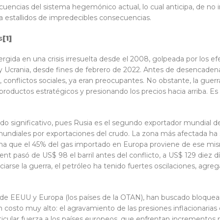
cuencias del sistema hegemónico actual, lo cual anticipa, de no 
a estallidos de impredecibles consecuencias.
s
[1]
gida en una crisis irresuelta desde el 2008, golpeada por los e
y Ucrania, desde fines de febrero de 2022. Antes de desencadenar
, conflictos sociales, ya eran preocupantes. No obstante, la gue
 productos estratégicos y presionando los precios hacia arriba. Es 
do significativo, pues Rusia es el segundo exportador mundial 
mundiales por exportaciones del crudo. La zona más afectada ha 
uma que el 45% del gas importado en Europa proviene de ese mis
nt pasó de US$ 98 el barril antes del conflicto, a US$ 129 diez d
iciarse la guerra, el petróleo ha tenido fuertes oscilaciones, ag
de EEUU y Europa (los países de la OTAN), han buscado bloquear 
n costo muy alto: el agravamiento de las presiones inflacionaria
icular fuerza a los países europeos, que enfrentan incrementos