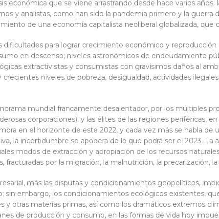
risis económica que se viene arrastrando desde hace varios años, l
nos y analistas, como han sido la pandemia primero y la guerra 
amiento de una economía capitalista neoliberal globalizada, que 
as dificultades para lograr crecimiento económico y reproducción
onsumo en descenso; niveles astronómicos de endeudamiento públ
lógicas extractivistas y consumistas con gravísimos daños al ambie
crecientes niveles de pobreza, desigualdad, actividades ilegales, vi
 panorama mundial francamente desalentador, por los múltiples 
derosas corporaciones), y las élites de las regiones periféricas, 
umbra en el horizonte de este 2022, y cada vez más se habla de u
va, la incertidumbre se apodera de lo que podrá ser el 2023. La
uales modos de extracción y apropiación de los recursos natural
, fracturadas por la migración, la malnutrición, la precarización, l
esarial, más las disputas y condicionamientos geopolíticos, impi
sin embargo, los condicionamientos ecológicos existentes, que 
es y otras materias primas, así como los dramáticos extremos cli
anes de producción y consumo, en las formas de vida hoy impues