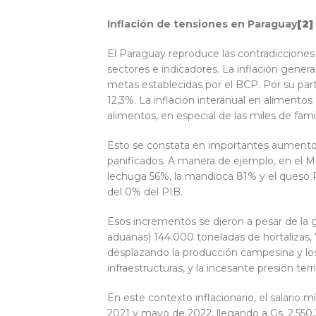
Inflación de tensiones en Paraguay
[2]
El Paraguay reproduce las contradicciones 
sectores e indicadores. La inflación gener
metas establecidas por el BCP. Por su parte
12,3%. La inflación interanual en alimentos
alimentos, en especial de las miles de fami
Esto se constata en importantes aumentos en
panificados. A manera de ejemplo, en el M
lechuga 56%, la mandioca 81% y el queso P
del 0% del PIB.
Esos incrementos se dieron a pesar de la g
aduanas) 144.000 toneladas de hortalizas, 
desplazando la producción campesina y los 
infraestructuras, y la incesante presión terr
En este contexto inflacionario, el salario m
2021 y mayo de 2022, llegando a Gs. 2.550.3