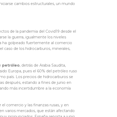
iniciarse cambios estructurales, un mundo
fectos de la pandemia del Covid19 desde el
se la guerra, igualmente los niveles
rra ha golpeado fuertemente al comercio
el caso de los hidrocarburos, minerales,
de
petróleo
, detrás de Arabia Saudita,
sido Europa, pues el 60% del petróleo ruso
mo país. Los precios de hidrocarburos se
ías después, estando a fines de junio en
regando más incertidumbre a la economía
el comercio y las finanzas rusas, y en
s en varios mercados, que están afectando
 muy pronunciados. España reporta a junio