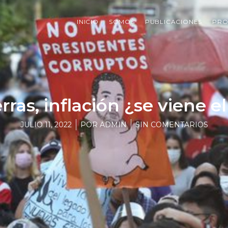
INICIO
SOMOS
PUBLICACIONES
PRO
erras, inflación ¿se viene el
JULIO 11, 2022
POR
ADMIN
SIN COMENTARIOS