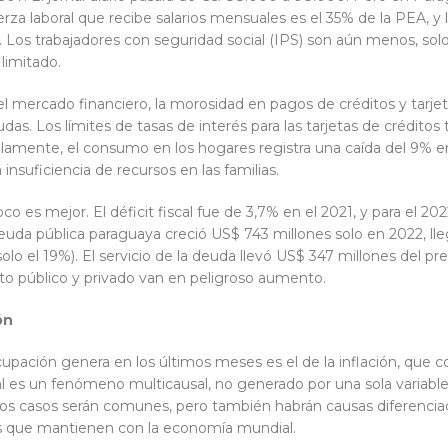
rza laboral que recibe salarios mensuales es el 35% de la PEA, y 
Los trabajadores con seguridad social (IPS) son aún menos, sol
limitado.
el mercado financiero, la morosidad en pagos de créditos y tarje
as. Los límites de tasas de interés para las tarjetas de crédito
lelamente, el consumo en los hogares registra una caída del 9% 
insuficiencia de recursos en las familias.
co es mejor. El déficit fiscal fue de 3,7% en el 2021, y para el 20
da pública paraguaya creció US$ 743 millones solo en 2022, lle
solo el 19%). El servicio de la deuda llevó US$ 347 millones del p
to público y privado van en peligroso aumento.
ón
ción genera en los últimos meses es el de la inflación, que c
 es un fenómeno multicausal, no generado por una sola variable 
nos casos serán comunes, pero también habrán causas diferenciada
nes que mantienen con la economía mundial.