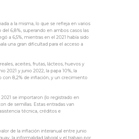
da a la misma, lo que se refleja en varios
do del 6,8%, superando en ambos casos las
egó a 6,5%, mientras en el 2021 había sido
ala una gran dificultad para el acceso a
eales, aceites, frutas, lácteos, huevos y
 2021 y junio 2022, la papa 10%, la
 con 8,2% de inflación, y un crecimiento
 2021 se importaron (lo registrado en
ton de semillas. Estas entradas van
istencia técnica, créditos e
lor de la inflación interanual entre junio
ay, la informalidad laboral y el trabajo por