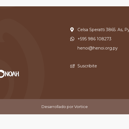
Celsa Speratti 3865. As, P
+595 986 108273
henoi@henoi.org.py
Suscribite
Desarrollado por Vortice