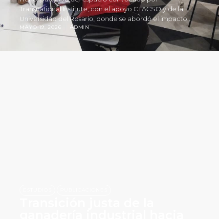
Transnational Institute, con el apoyo CLACSO y de la
Universidad del Rosario, donde se abordó el impacto...
MAYO 19, 2026
ADMIN
,
ESTUDIOS
PUBLICACIONES
Transición justa de la
ganadería industrial hacia