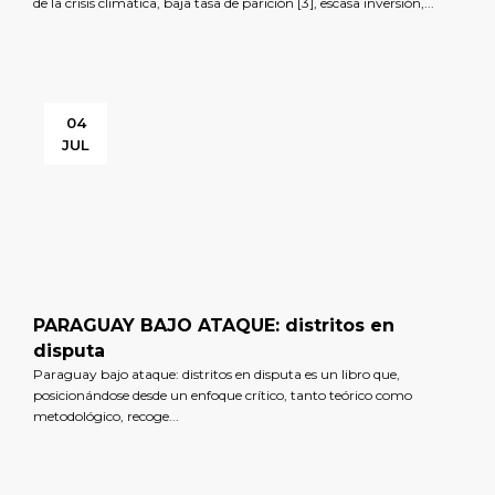
de la crisis climática, baja tasa de parición [3], escasa inversión,...
04
JUL
PARAGUAY BAJO ATAQUE: distritos en
disputa
Paraguay bajo ataque: distritos en disputa es un libro que,
posicionándose desde un enfoque crítico, tanto teórico como
metodológico, recoge...