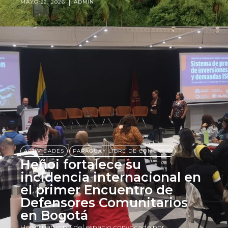
MAYO 22, 2026
ADMIN
,
ACTIVIDADES
PARAGUAY LIBRE DE COMERCIO
Heñoi fortalece su
incidencia internacional en
el primer Encuentro de
Defensores Comunitarios
en Bogotá
Heñoi participó del espacio convocado por