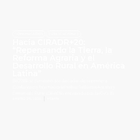
,
COMUNICADOS
PUBLICACIONES
Hacia CIRADR+20:
“Repensando la Tierra, la
Reforma Agraria y el
Desarrollo Rural en América
Latina”
En 2026 se cumplen dos décadas de la primera
Conferencia Internacional sobre Reforma Agraria y
Desarrollo Rural (CIRADR) impulsado por la FAO. El...
ENERO 27, 2026
ADMIN