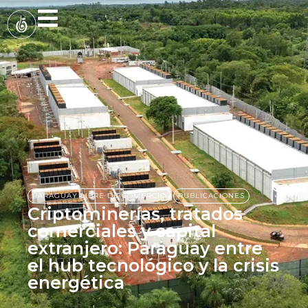
equitativa y sistemas
alimentarios humanos y
sostenibles
,
PARAGUAY LIBRE DE COMERCIO
PUBLICACIONES
Criptominerías, tratados
comerciales y capital
extranjero: Paraguay entre
el hub tecnológico y la crisis
energética